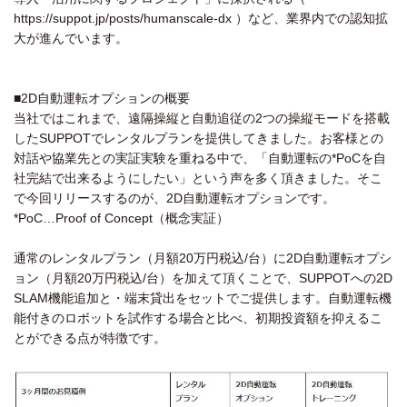
https://suppot.jp/posts/humanscale-dx ）など、業界内での認知拡
大が進んでいます。
■2D自動運転オプションの概要
当社ではこれまで、遠隔操縦と自動追従の2つの操縦モードを搭載
したSUPPOTでレンタルプランを提供してきました。お客様との
対話や協業先との実証実験を重ねる中で、「自動運転の*PoCを自
社完結で出来るようにしたい」という声を多く頂きました。そこ
で今回リリースするのが、2D自動運転オプションです。
*PoC…Proof of Concept（概念実証）
通常のレンタルプラン（月額20万円税込/台）に2D自動運転オプシ
ョン（月額20万円税込/台）を加えて頂くことで、SUPPOTへの2D
SLAM機能追加と・端末貸出をセットでご提供します。自動運転機
能付きのロボットを試作する場合と比べ、初期投資額を抑えるこ
とができる点が特徴です。