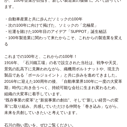
が、“100年企業が目指す、新しい製造業の価値”について語ってい
ます。
・自動車産業と共に歩んだソミックの100年
・次の100年に向けて掲げた、ソミックの「北極星」
・社運を賭けた100年目のアイデア「SUPPOT」誕生秘話
・100年製造業に関わって来たからこそ、これからの製造業を変え
る
これまでの100年と、これからの100年！
1916年、「石川鐵工場」の名で設立された当社は、戦争や天災、
景気の乱高下に見舞われながら、織機用ボルトナットや、現主力
製品である「ボールジョイント」と共に歩みを進めてきました。
2016年に迎えた100周年の後、「自動車業界100年に一度の大変革
期」時代に向き合うべく、持続可能な会社に生まれ変わるため、
組織の大変革に着手しています。
“既存事業の変革”と“新規事業の創出”、そして“新しい経営への変
革”に取り組み、共感していただける仲間を「巻き込み」ながら、
未来を共創していきたいと考えています。
石川の熱い思いを、ぜひご覧ください。