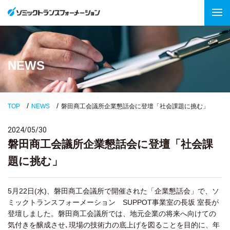
NEWS
TOP
NEWS
磐田商工会議所企業懇話会に登壇「社会課題に挑む」
2024/05/30
磐田商工会議所企業懇話会に登壇「社会課
題に挑む」
5月22日(水)、磐田商工会議所で開催された「企業懇話会」で、ソ
ミックトランスフォーメーション SUPPOT事業室の長坂 室長が
登壇しました。磐田商工会議所では、地元企業の将来へ向けての
気付きを醸成させ､現場の技術力の底上げを図ることを目的に、年