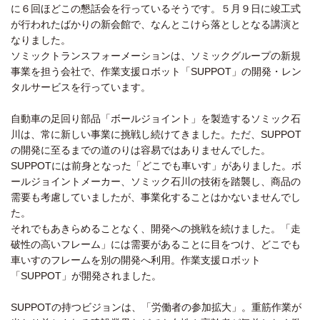
に６回ほどこの懇話会を行っているそうです。５月９日に竣工式
が行われたばかりの新会館で、なんとこけら落としとなる講演と
なりました。
ソミックトランスフォーメーションは、ソミックグループの新規
事業を担う会社で、作業支援ロボット「SUPPOT」の開発・レン
タルサービスを行っています。
自動車の足回り部品「ボールジョイント」を製造するソミック石
川は、常に新しい事業に挑戦し続けてきました。ただ、SUPPOT
の開発に至るまでの道のりは容易ではありませんでした。
SUPPOTには前身となった「どこでも車いす」がありました。ボ
ールジョイントメーカー、ソミック石川の技術を踏襲し、商品の
需要も考慮していましたが、事業化することはかないませんでし
た。
それでもあきらめることなく、開発への挑戦を続けました。「走
破性の高いフレーム」には需要があることに目をつけ、どこでも
車いすのフレームを別の開発へ利用。作業支援ロボット
「SUPPOT」が開発されました。
SUPPOTの持つビジョンは、「労働者の参加拡大」。重筋作業が